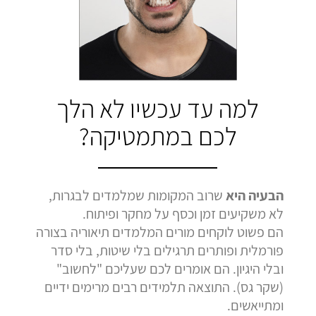
בהמלצה
בהמלצה
בהמלצה
Bar Shetrit
Hedva Mettoudi
Nimrod Rimmer
בגרות 4 יחידות
בגרות 3 יחידות
בגרות 3 יחידות
ציון 92
ציון 100
ציון 100
לחץ לצפייה
לחץ לצפייה
לחץ לצפייה
למה עד עכשיו לא הלך
בהמלצה
בהמלצה
בהמלצה
לכם במתמטיקה?
הבעיה היא
שרוב המקומות שמלמדים לבגרות,
לא משקיעים זמן וכסף על מחקר ופיתוח.
הם פשוט לוקחים מורים המלמדים תיאוריה בצורה
פורמלית ופותרים תרגילים בלי שיטות, בלי סדר
ובלי היגיון. הם אומרים לכם שעליכם "לחשוב"
(שקר גס). התוצאה תלמידים רבים מרימים ידיים
ומתייאשים.