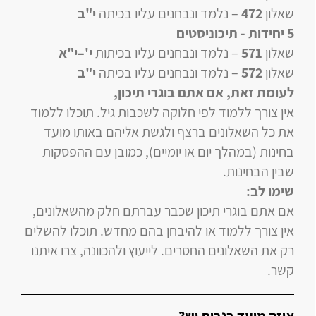
שאלון
472
–
נלמד ונבחנים עליו
בכיתה
י"ב
5 יחידות
- תיכוניסטים
שאלון
571
–
נלמד ונבחנים עליו
בכיתות
י'–י"א
שאלון
572
–
נלמד ונבחנים עליו
בכיתה
י"ב
לעומת זאת, אם אתם בוגרי תיכון
,
אין צורך ללמוד לפי חלוקה לשכבות גיל. תוכלו ללמוד
את כל השאלונים ברצף ולגשת אליהם באותו מועד
בחינות (במהלך יום או יומיים), כמובן עם ההפסקות
שבין הבחינות.
שימו לב:
אם אתם בוגרי תיכון שכבר עברתם חלק מהשאלונים,
אין צורך ללמוד או להיבחן בהם מחדש. תוכלו להשלים
רק את השאלונים החסרים. לייעוץ ולהכוונה, צרו איתנו
קשר.