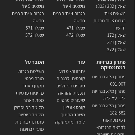
שאלון 382 (803)
נושאים 4 יח'
נושאים 5 יח'
נושאים 3 יח'
בגרות 4 יח׳ תכנית
בגרות 5 יח׳ תכנית
בגרות 3 יח׳ תכנית
חדשה
חדשה
חדשה
שאלון 471
שאלון 571
שאלון 172
שאלון 472
שאלון 572
שאלון 371
שאלון 372
פתרון בגרויות
עוד
הסבר על
במתמטיקה
יתרונות- מדוע
השלמת בגרות
פתרון מלא בגרויות
קורסים- לבגרות
מורה פרטי
001-007
ספרים דגיטליים
תקנון האתר
פתרון מלא בגרויות
תכנית ההוראה
מדיניות פרטיות
172 עד 572
שיעורים פרטיים
מפת האתר
פתרון מלא בגרויות
קורס אונליין
מלומד בפייסבוק
182-582
משרד החינוך
מלומד ביוטיוב
דפי נוסחאות
לימוד מתמטיקה
פתרונות בחינות
לקראת הבגרות-
מועדי בחינות
עקרונות חשובים