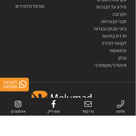
פורטל תלמידים
מידע על הבגרות
הקרובה
מבני הבגרויות
ציוני מבחן הבגרות
חרדת בחינות
לקויות למידה
והתאמות
נבחן
אינטרני/אקסטרני
לשיחת
ווטסאפ
טלפנו
צרו קשר
עשו לייק
אינסטגרם
אתר זה מוגן באמצעות reCAPTCHA.
מדיניות הפרטיות
ו-
התנאים
של Google.
כל
הזכויות שמורות לחברת מלומד- פתרונות לימוד מתקדמים בע"מ © 2007-2026
All rights reserved to melumad- advanced study solutions © 2007-2026