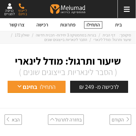
לייעוץ
כניסה
בחינם
למנויים
התחילו
בית
פתרונות
רכישה
צרו קשר
מיקומך:
דף הבית
/
בגרות במתמטיקה 3 יחידות- תכנית חדשה
/
שאלון 172
/
שיעור ותרגול: מודל לינארי
/
הסבר לינאריות בייצוגים שונים
שיעור ותרגול: מודל לינארי
( הסבר לינאריות בייצוגים שונים )
לרכישה מ- 249 ₪
התחילו
בחינם
הקודם
בחזרה לתרגול
הבא