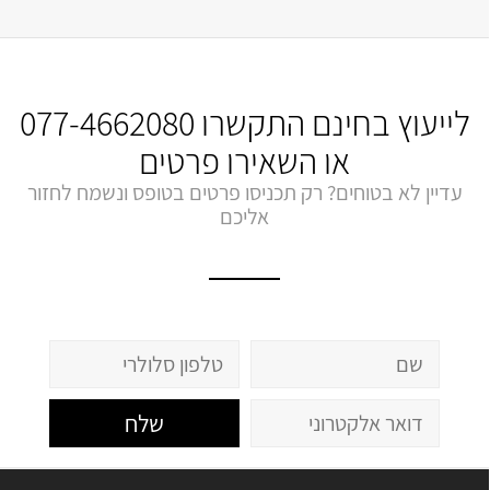
לייעוץ בחינם התקשרו
077-4662080
או השאירו פרטים
עדיין לא בטוחים? רק תכניסו פרטים בטופס ונשמח לחזור
אליכם
שלח