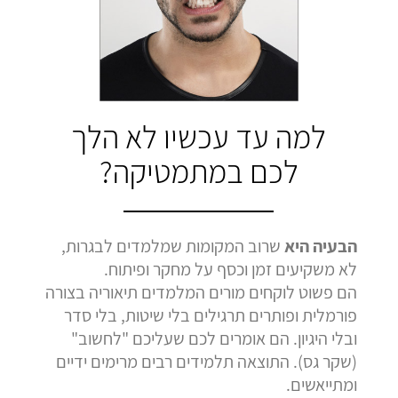
בהמלצה
בהמלצה
בהמלצה
Bar Shetrit
Hedva Mettoudi
Nimrod Rimmer
בגרות 4 יחידות
בגרות 3 יחידות
בגרות 3 יחידות
ציון 92
ציון 100
ציון 100
לחץ לצפייה
לחץ לצפייה
לחץ לצפייה
למה עד עכשיו לא הלך
בהמלצה
בהמלצה
בהמלצה
לכם במתמטיקה?
הבעיה היא
שרוב המקומות שמלמדים לבגרות,
לא משקיעים זמן וכסף על מחקר ופיתוח.
הם פשוט לוקחים מורים המלמדים תיאוריה בצורה
פורמלית ופותרים תרגילים בלי שיטות, בלי סדר
ובלי היגיון. הם אומרים לכם שעליכם "לחשוב"
(שקר גס). התוצאה תלמידים רבים מרימים ידיים
ומתייאשים.