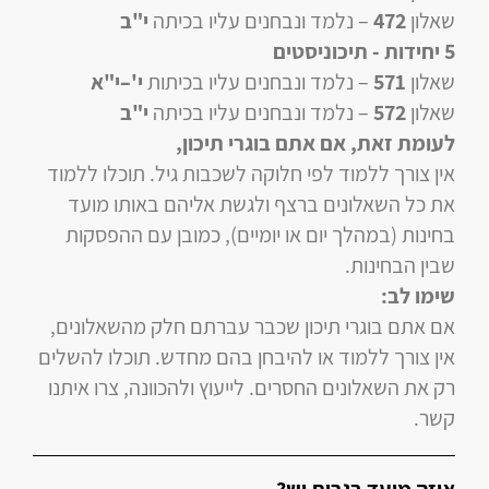
שאלון
472
–
נלמד ונבחנים עליו
בכיתה
י"ב
5 יחידות
- תיכוניסטים
שאלון
571
–
נלמד ונבחנים עליו
בכיתות
י'–י"א
שאלון
572
–
נלמד ונבחנים עליו
בכיתה
י"ב
לעומת זאת, אם אתם בוגרי תיכון
,
אין צורך ללמוד לפי חלוקה לשכבות גיל. תוכלו ללמוד
את כל השאלונים ברצף ולגשת אליהם באותו מועד
בחינות (במהלך יום או יומיים), כמובן עם ההפסקות
שבין הבחינות.
שימו לב:
אם אתם בוגרי תיכון שכבר עברתם חלק מהשאלונים,
אין צורך ללמוד או להיבחן בהם מחדש. תוכלו להשלים
רק את השאלונים החסרים. לייעוץ ולהכוונה, צרו איתנו
קשר.