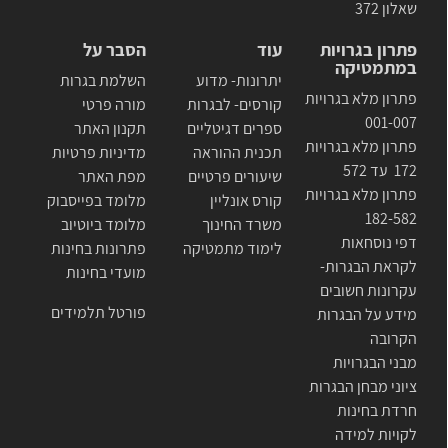
שאלון 372
פתרון בגרויות
עוד
הסבר על
במתמטיקה
יתרונות- מדוע
השלמת בגרות
פתרון מלא בגרויות
קורסים- לבגרות
מורה פרטי
001-007
ספרים דגיטליים
תקנון האתר
פתרון מלא בגרויות
תכנית ההוראה
מדיניות פרטיות
172 עד 572
שיעורים פרטיים
מפת האתר
פתרון מלא בגרויות
קורס אונליין
מלומד בפייסבוק
182-582
משרד החינוך
מלומד ביוטיוב
דפי נוסחאות
לימוד מתמטיקה
פתרונות בחינות
לקראת הבגרות-
מועדי בחינות
עקרונות חשובים
פורטל תלמידים
מידע על הבגרות
הקרובה
מבני הבגרויות
ציוני מבחן הבגרות
חרדת בחינות
לקויות למידה