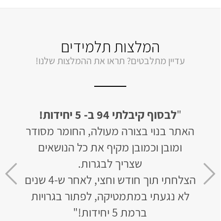
המלצות תלמידים
עדיין מתלבטים? תראו את ההמלצות שלנו!
"
לבסוף קיבלתי 94 ב- 5 יחידות!
"
קיבלתי 95 ב
ון
האתר בנוי בצורה מעולה, החומר מסודר
ם לא
ומובן וכמובן מקיף את כל הנושאים
והדב
שצריך לבגרות.
אבל
סופו
הצלחתי תוך חודש וחצי, לאחר ש-4 שנים
שא
 לא
לא נגעתי במתמטיקה, לפתור בגרויות
ברמת 5 יחידות!"