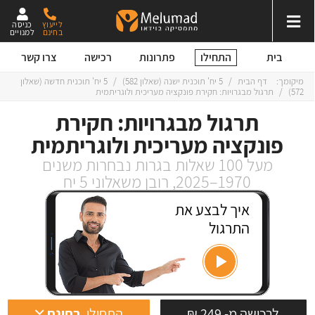
לייעוץ
כניסה
בחינם
למנויים
התחילו
בית
פתרונות
רכישה
צרו קשר
מיקומך:
דף הבית
/
5 יח' תוכנית ישנה
(
שאלון 582
)
/
5 יח' תוכנית חדשה
(
שאלון
572
)
/
תרגול מבגרויות: חקירת פונקציה מעריכית ולוגריתמית
תרגול מבגרויות: חקירת
פונקציה מעריכית ולוגריתמית
מעל 100 שאלות בגרות נבחרות משנים
1970–2025, רובן משאלוני 5 יח
איך לבצע את
התרגול
לרכישה מ- 249 ₪
התחילו
בחינם