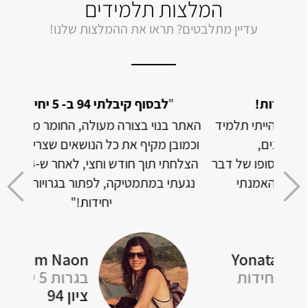
המלצות תלמידים
עדיין מתלבטים? תראו את ההמלצות שלנו!
"
לבסוף קיבלתי 94 ב- 5 יחידות!
"
תלמיד
האתר בנוי בצורה מעולה, החומר מסודר ומובן
וכמובן מקיף את כל הנושאים שצריך לבגרות.
ל דבר
הצלחתי תוך חודש וחצי, לאחר ש-4 שנים לא
אבל 
י
נגעתי במתמטיקה, לפתור בגרויות ברמת 5
מצלי
יחידות!"
Rotem Naon
Y
בגרות 5 יחידות
ציון 94