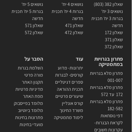
שאלון 382 (803)
נושאים 4 יח'
נושאים 5 יח'
נושאים 3 יח'
בגרות 4 יח׳ תכנית
בגרות 5 יח׳ תכנית
בגרות 3 יח׳ תכנית
חדשה
חדשה
חדשה
שאלון 471
שאלון 571
שאלון 172
שאלון 472
שאלון 572
שאלון 371
שאלון 372
פתרון בגרויות
עוד
הסבר על
במתמטיקה
יתרונות- מדוע
השלמת בגרות
פתרון מלא בגרויות
קורסים- לבגרות
מורה פרטי
001-007
ספרים דגיטליים
תקנון האתר
פתרון מלא בגרויות
תכנית ההוראה
מדיניות פרטיות
172 עד 572
שיעורים פרטיים
מפת האתר
פתרון מלא בגרויות
קורס אונליין
מלומד בפייסבוק
182-582
משרד החינוך
מלומד ביוטיוב
דפי נוסחאות
לימוד מתמטיקה
פתרונות בחינות
לקראת הבגרות-
מועדי בחינות
עקרונות חשובים