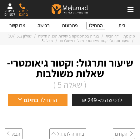
לייעוץ
כניסה
בחינם
למנויים
התחילו
בית
פתרונות
רכישה
צרו קשר
מיקומך:
דף הבית
/
בגרות במתמטיקה 5 יחידות תכנית חדשה
/
שאלון 582 (807)
/
שיעור ותרגול: וקטור גיאומטרי- שאלות משולבות
/
שאלה 5
שיעור ותרגול: וקטור גיאומטרי-
שאלות משולבות
( שאלה 5 )
לרכישה מ- 249 ₪
התחילו
בחינם
הקודם
בחזרה לתרגול
הבא