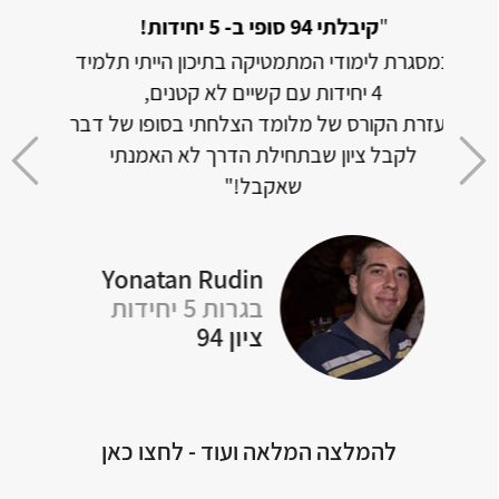
"
לבסוף קיבלתי 94 ב- 5 יחידות!
"
תלמיד
האתר בנוי בצורה מעולה, החומר מסודר ומובן
וכמובן מקיף את כל הנושאים שצריך לבגרות.
של דבר
הצלחתי תוך חודש וחצי, לאחר ש-4 שנים לא
אבל
י
נגעתי במתמטיקה, לפתור בגרויות ברמת 5
מצלי
יחידות!"
Rotem Naon
Yo
בגרות 5 יחידות
ציון 94
להמלצה המלאה ועוד - לחצו כאן