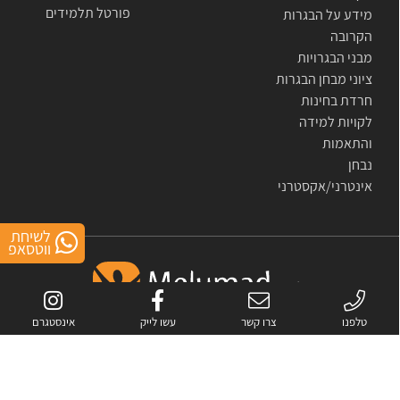
פורטל תלמידים
מידע על הבגרות
הקרובה
מבני הבגרויות
ציוני מבחן הבגרות
חרדת בחינות
לקויות למידה
והתאמות
נבחן
אינטרני/אקסטרני
לשיחת
ווטסאפ
טלפנו
צרו קשר
עשו לייק
אינסטגרם
אתר זה מוגן באמצעות reCAPTCHA.
מדיניות הפרטיות
ו-
התנאים
של Google.
כל
הזכויות שמורות לחברת מלומד- פתרונות לימוד מתקדמים בע"מ © 2007-2026
All rights reserved to melumad- advanced study solutions © 2007-2026