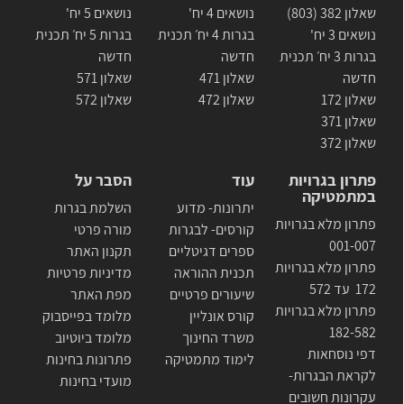
שאלון 382 (803)
נושאים 4 יח'
נושאים 5 יח'
נושאים 3 יח'
בגרות 4 יח׳ תכנית
בגרות 5 יח׳ תכנית
בגרות 3 יח׳ תכנית
חדשה
חדשה
חדשה
שאלון 471
שאלון 571
שאלון 172
שאלון 472
שאלון 572
שאלון 371
שאלון 372
פתרון בגרויות
עוד
הסבר על
במתמטיקה
יתרונות- מדוע
השלמת בגרות
פתרון מלא בגרויות
קורסים- לבגרות
מורה פרטי
001-007
ספרים דגיטליים
תקנון האתר
פתרון מלא בגרויות
תכנית ההוראה
מדיניות פרטיות
172 עד 572
שיעורים פרטיים
מפת האתר
פתרון מלא בגרויות
קורס אונליין
מלומד בפייסבוק
182-582
משרד החינוך
מלומד ביוטיוב
דפי נוסחאות
לימוד מתמטיקה
פתרונות בחינות
לקראת הבגרות-
מועדי בחינות
עקרונות חשובים