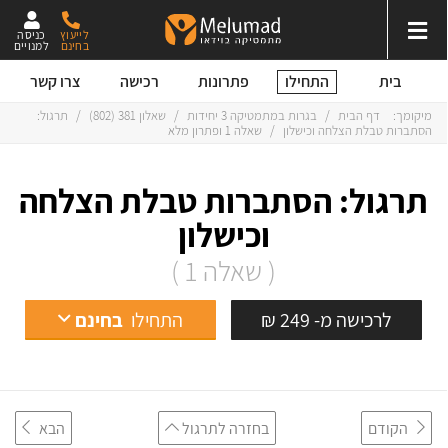
לייעוץ
כניסה
בחינם
למנויים
התחילו
בית
פתרונות
רכישה
צרו קשר
מיקומך:
דף הבית
/
בגרות במתמטיקה 3 יחידות
/
שאלון 381 (802)
/
תרגול:
הסתברות טבלת הצלחה וכישלון
/
שאלה 1 ופתרון מלא
תרגול: הסתברות טבלת הצלחה
וכישלון
( שאלה 1 )
לרכישה מ- 249 ₪
התחילו
בחינם
הקודם
בחזרה לתרגול
הבא