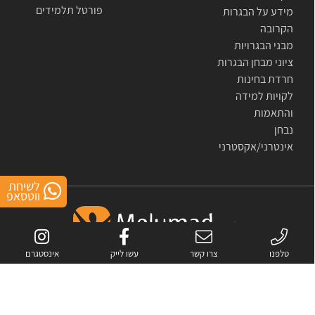
פורטל תלמידים
מידע על הבגרות
הקרובה
מבני הבגרויות
ציוני מבחן הבגרות
חרדת בחינות
לקויות למידה
והתאמות
נבחן
אינטרני/אקסטרני
לשיחת
ווטסאפ
טלפנו
צרו קשר
עשו לייק
אינסטגרם
אתר זה מוגן באמצעות reCAPTCHA.
מדיניות הפרטיות
ו-
התנאים
של Google.
כל
הזכויות שמורות לחברת מלומד- פתרונות לימוד מתקדמים בע"מ © 2007-2026
All rights reserved to melumad- advanced study solutions © 2007-2026