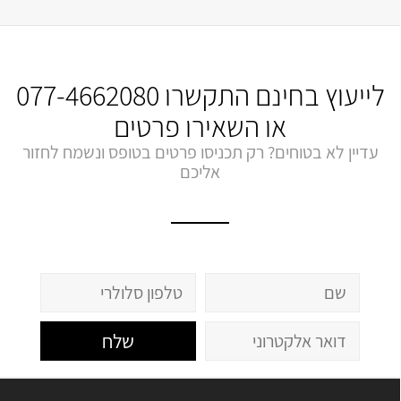
לייעוץ בחינם התקשרו
077-4662080
או השאירו פרטים
עדיין לא בטוחים? רק תכניסו פרטים בטופס ונשמח לחזור
אליכם
שלח