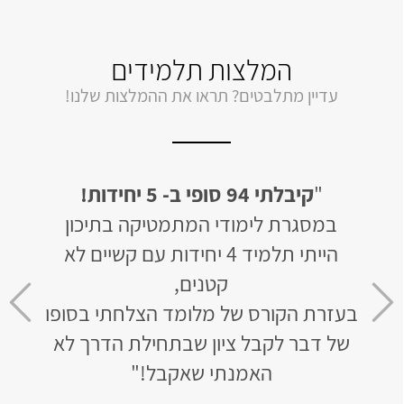
המלצות תלמידים
עדיין מתלבטים? תראו את ההמלצות שלנו!
יחידות
"
קיבלתי 94 סופי ב- 5 יחידות!
"
לב
ן של 50 בשאלון
במסגרת לימודי המתמטיקה בתיכון
האתר 
הייתי תלמיד 4 יחידות עם קשיים לא
ומו
חר 3 חודשי למידה קיבלתי 93
קטנים,
בעזרת הקורס של מלומד הצלחתי בסופו
שר
של דבר לקבל ציון שבתחילת הדרך לא
לא נ
טי
האמנתי שאקבל!"