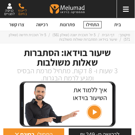
לייעוץ
כניסה
בחינם
למנויים
התחילו
בית
פתרונות
רכישה
צרו קשר
מיקומך:
דף הבית
/
5 יח' תוכנית ישנה
(
שאלון 581
)
/
5 יח' תוכנית חדשה
(
שאלון
571
)
/
שיעור בוידאו: הסתברות שאלות משולבות
שיעור בוידאו: הסתברות
שאלות משולבות
3 שעות ו- 8 דקות. מתחיל מרמת הבסיס
ומגיע לרמת הבגרות.
איך ללמוד את
השיעור בוידאו
לרכישה מ- 249 ₪
התחילו
בחינם