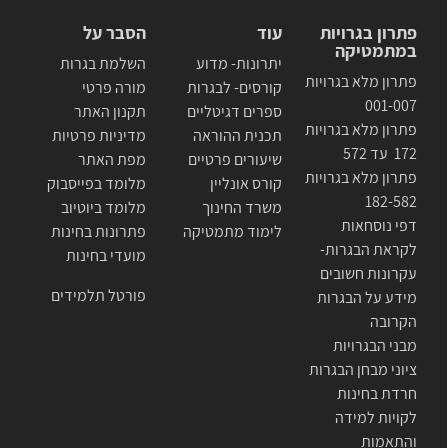
פתרון בגרויות
עוד
הסבר על
במתמטיקה
יתרונות- מדוע
השלמת בגרות
פתרון מלא בגרויות
קורסים- לבגרות
מורה פרטי
001-007
ספרים דגיטליים
תקנון האתר
פתרון מלא בגרויות
תכנית ההוראה
מדיניות פרטיות
172 עד 572
שיעורים פרטיים
מפת האתר
פתרון מלא בגרויות
קורס אונליין
מלומד בפייסבוק
182-582
משרד החינוך
מלומד ביוטיוב
דפי נוסחאות
לימוד מתמטיקה
פתרונות בחינות
לקראת הבגרות-
מועדי בחינות
עקרונות חשובים
פורטל תלמידים
מידע על הבגרות
הקרובה
מבני הבגרויות
ציוני מבחן הבגרות
חרדת בחינות
לקויות למידה
והתאמות