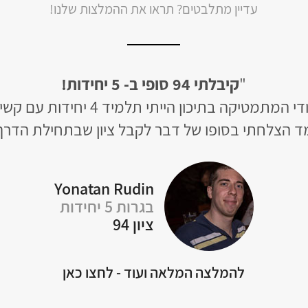
עדיין מתלבטים? תראו את ההמלצות שלנו!
"
לבסוף קיבלתי 94 ב- 5 יחידות!
 מעולה, החומר מסודר ומובן וכמובן מקיף את כל הנו
קה, לפתור בגרויות ברמת 5 יחידות!"
Rotem Naon
בגרות 5 יחידות
ציון 94
להמלצה המלאה ועוד - לחצו כאן