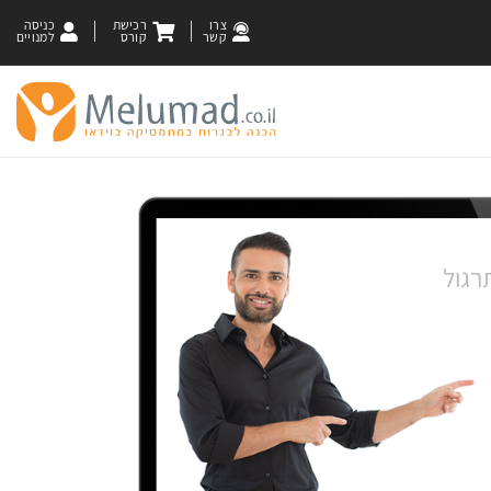
צרו
רכישת
כניסה
קשר
קורס
למנויים
רגול