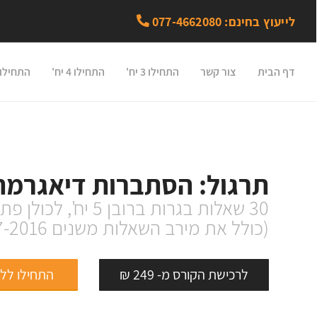
לייעוץ בחינם: 077-4662080
דף הבית
צור קשר
התחילו 3 יח'
התחילו 4 יח'
התחילו 5 יח
תרגול: הסתברות דיאגרמת
30 שאלות בגרות ברובן 5 יח', לכולן פתרונות מלאים.
(כולל את מירב השאלות משנים 1987-2016)
לרכישת הקורס מ- 249 ₪
התחילו לל