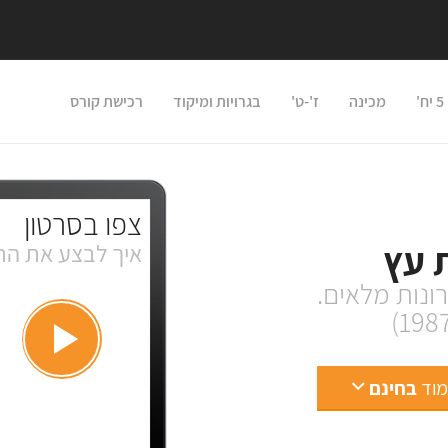
'
מכינה
ז'-ט'
בגרויות ומיקוד
רכישת קורס
צפו בסרטון
 עץ
איך לבצע את הת
מוד
בחינם