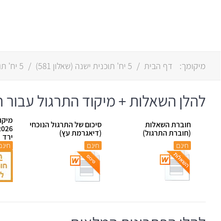
מיקומך:
דף הבית
/
5 יח' תוכנית ישנה
(
שאלון 581
)
/
5 יח' תוכנית חדשה
להלן השאלות + מיקוד התרגול עבור חורף
מיקו
חוברת השאלות
סיכום של התרגול הנוכחי
(חוברת התרגול)
(דיאגרמת עץ)
ירד
חינם
חינם
חינם