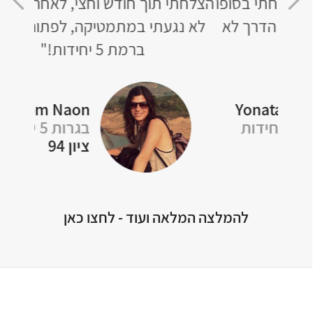
סופו
הצלחתי תוך חודש וחצי, לאחר ש-4 שנים
שא
 לא
לא נגעתי במתמטיקה, לפתור בגרויות
ברמת 5 יחידות!"
Rotem Naon
Y
בגרות 5 יחידות
ציון 94
להמלצה המלאה ועוד - לחצו כאן