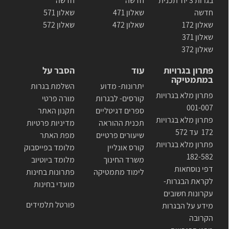
בגרות 3 יח׳ תכנית
חדשה
חדשה
חדשה
שאלון 471
שאלון 571
שאלון 172
שאלון 472
שאלון 572
שאלון 371
שאלון 372
פתרון בגרויות
עוד
הסבר על
במתמטיקה
יתרונות- מדוע
השלמת בגרות
פתרון מלא בגרויות
קורסים- לבגרות
מורה פרטי
001-007
ספרים דגיטליים
תקנון האתר
פתרון מלא בגרויות
תכנית ההוראה
מדיניות פרטיות
172 עד 572
שיעורים פרטיים
מפת האתר
פתרון מלא בגרויות
קורס אונליין
מלומד בפייסבוק
182-582
משרד החינוך
מלומד ביוטיוב
דפי נוסחאות
לימוד מתמטיקה
פתרונות בחינות
לקראת הבגרות-
מועדי בחינות
עקרונות חשובים
פורטל תלמידים
מידע על הבגרות
הקרובה