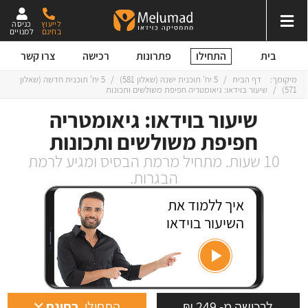
לייעוץ
כניסה
בחינם
למנויים
התחילו
בית
פתרונות
רכישה
צרו קשר
מיקומך:
דף הבית
/
5 יח' תוכנית ישנה
(
שאלון 581
)
/
5 יח' תוכנית חדשה
(
שאלון
571
)
/
שיעור בוידאו: גיאומטריה חפיפת משולשים ותכונות
שיעור בוידאו: גיאומטריה
חפיפת משולשים ותכונות
10 שעות. מתחיל מרמת הבסיס ומגיע לרמת
הבגרות.
איך ללמוד את
השיעור בוידאו
לרכישה מ- 249 ₪
התחילו
בחינם