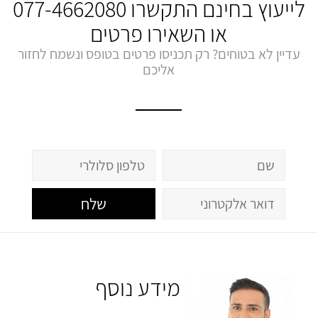
לייעוץ בחינם התקשרו
077-4662080
או השאירו פרטים
עדיין לא בטוחים? רק תכניסו פרטים בטופס ונשמח לחזור
אליכם
שלח
מידע נוסף