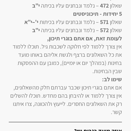
שאלון
472
–
נלמד ונבחנים עליו
בכיתה
י"ב
5 יחידות
- תיכוניסטים
שאלון
571
–
נלמד ונבחנים עליו
בכיתות
י'–י"א
שאלון
572
–
נלמד ונבחנים עליו
בכיתה
י"ב
לעומת זאת, אם אתם בוגרי תיכון
,
אין צורך ללמוד לפי חלוקה לשכבות גיל. תוכלו ללמוד
את כל השאלונים ברצף ולגשת אליהם באותו מועד
בחינות (במהלך יום או יומיים), כמובן עם ההפסקות
שבין הבחינות.
שימו לב:
אם אתם בוגרי תיכון שכבר עברתם חלק מהשאלונים,
אין צורך ללמוד או להיבחן בהם מחדש. תוכלו להשלים
רק את השאלונים החסרים. לייעוץ ולהכוונה, צרו איתנו
קשר.