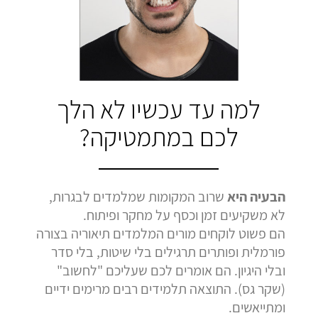
בהמלצה
בהמלצה
בהמלצה
Bar Shetrit
Hedva Mettoudi
Nimrod Rimmer
בגרות 4 יחידות
בגרות 3 יחידות
בגרות 3 יחידות
ציון 92
ציון 100
ציון 100
לחץ לצפייה
לחץ לצפייה
לחץ לצפייה
למה עד עכשיו לא הלך
בהמלצה
בהמלצה
בהמלצה
לכם במתמטיקה?
הבעיה היא
שרוב המקומות שמלמדים לבגרות,
לא משקיעים זמן וכסף על מחקר ופיתוח.
הם פשוט לוקחים מורים המלמדים תיאוריה בצורה
פורמלית ופותרים תרגילים בלי שיטות, בלי סדר
ובלי היגיון. הם אומרים לכם שעליכם "לחשוב"
(שקר גס). התוצאה תלמידים רבים מרימים ידיים
ומתייאשים.