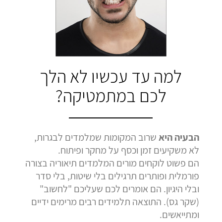
בהמלצה
בהמלצה
בהמלצה
Bar Shetrit
Hedva Mettoudi
Nimrod Rimmer
בגרות 4 יחידות
בגרות 3 יחידות
בגרות 3 יחידות
ציון 92
ציון 100
ציון 100
לחץ לצפייה
לחץ לצפייה
לחץ לצפייה
למה עד עכשיו לא הלך
בהמלצה
בהמלצה
בהמלצה
לכם במתמטיקה?
הבעיה היא
שרוב המקומות שמלמדים לבגרות,
לא משקיעים זמן וכסף על מחקר ופיתוח.
הם פשוט לוקחים מורים המלמדים תיאוריה בצורה
פורמלית ופותרים תרגילים בלי שיטות, בלי סדר
ובלי היגיון. הם אומרים לכם שעליכם "לחשוב"
(שקר גס). התוצאה תלמידים רבים מרימים ידיים
ומתייאשים.