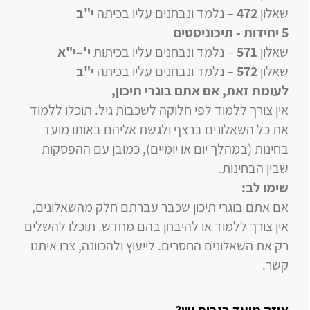
שאלון
472
–
נלמד ונבחנים עליו
בכיתה
י"ב
5 יחידות
- תיכוניסטים
שאלון
571
–
נלמד ונבחנים עליו
בכיתות
י'–י"א
שאלון
572
–
נלמד ונבחנים עליו
בכיתה
י"ב
לעומת זאת, אם אתם בוגרי תיכון
,
אין צורך ללמוד לפי חלוקה לשכבות גיל. תוכלו ללמוד
את כל השאלונים ברצף ולגשת אליהם באותו מועד
בחינות (במהלך יום או יומיים), כמובן עם ההפסקות
שבין הבחינות.
שימו לב:
אם אתם בוגרי תיכון שכבר עברתם חלק מהשאלונים,
אין צורך ללמוד או להיבחן בהם מחדש. תוכלו להשלים
רק את השאלונים החסרים. לייעוץ ולהכוונה, צרו איתנו
קשר.