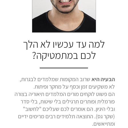
בהמלצה
בהמלצה
בהמלצה
Bar Shetrit
Hedva Mettoudi
Nimrod Rimmer
בגרות 4 יחידות
בגרות 3 יחידות
בגרות 3 יחידות
ציון 92
ציון 100
ציון 100
לחץ לצפייה
לחץ לצפייה
לחץ לצפייה
למה עד עכשיו לא הלך
בהמלצה
בהמלצה
בהמלצה
לכם במתמטיקה?
הבעיה היא
שרוב המקומות שמלמדים לבגרות,
לא משקיעים זמן וכסף על מחקר ופיתוח.
הם פשוט לוקחים מורים המלמדים תיאוריה בצורה
פורמלית ופותרים תרגילים בלי שיטות, בלי סדר
ובלי היגיון. הם אומרים לכם שעליכם "לחשוב"
(שקר גס). התוצאה תלמידים רבים מרימים ידיים
ומתייאשים.