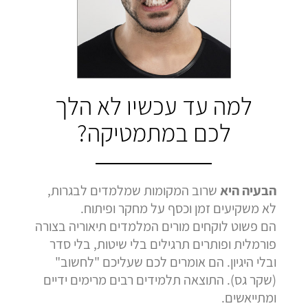
בהמלצה
בהמלצה
בהמלצה
Bar Shetrit
Hedva Mettoudi
Nimrod Rimmer
בגרות 4 יחידות
בגרות 3 יחידות
בגרות 3 יחידות
ציון 92
ציון 100
ציון 100
לחץ לצפייה
לחץ לצפייה
לחץ לצפייה
למה עד עכשיו לא הלך
בהמלצה
בהמלצה
בהמלצה
לכם במתמטיקה?
הבעיה היא
שרוב המקומות שמלמדים לבגרות,
לא משקיעים זמן וכסף על מחקר ופיתוח.
הם פשוט לוקחים מורים המלמדים תיאוריה בצורה
פורמלית ופותרים תרגילים בלי שיטות, בלי סדר
ובלי היגיון. הם אומרים לכם שעליכם "לחשוב"
(שקר גס). התוצאה תלמידים רבים מרימים ידיים
ומתייאשים.