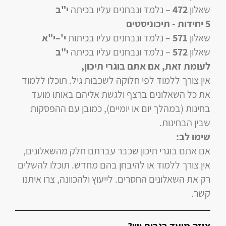
שאלון
472
–
נלמד ונבחנים עליו
בכיתה
י"ב
5 יחידות
- תיכוניסטים
שאלון
571
–
נלמד ונבחנים עליו
בכיתות
י'–י"א
שאלון
572
–
נלמד ונבחנים עליו
בכיתה
י"ב
לעומת זאת, אם אתם בוגרי תיכון
,
אין צורך ללמוד לפי חלוקה לשכבות גיל. תוכלו ללמוד
את כל השאלונים ברצף ולגשת אליהם באותו מועד
בחינות (במהלך יום או יומיים), כמובן עם ההפסקות
שבין הבחינות.
שימו לב:
אם אתם בוגרי תיכון שכבר עברתם חלק מהשאלונים,
אין צורך ללמוד או להיבחן בהם מחדש. תוכלו להשלים
רק את השאלונים החסרים. לייעוץ ולהכוונה, צרו איתנו
קשר.