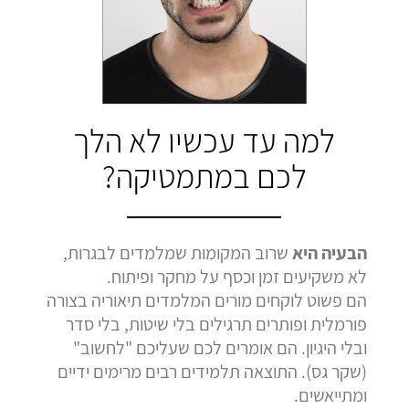
בהמלצה
בהמלצה
בהמלצה
Bar Shetrit
Hedva Mettoudi
Nimrod Rimmer
בגרות 4 יחידות
בגרות 3 יחידות
בגרות 3 יחידות
ציון 92
ציון 100
ציון 100
לחץ לצפייה
לחץ לצפייה
לחץ לצפייה
למה עד עכשיו לא הלך
בהמלצה
בהמלצה
בהמלצה
לכם במתמטיקה?
הבעיה היא
שרוב המקומות שמלמדים לבגרות,
לא משקיעים זמן וכסף על מחקר ופיתוח.
הם פשוט לוקחים מורים המלמדים תיאוריה בצורה
פורמלית ופותרים תרגילים בלי שיטות, בלי סדר
ובלי היגיון. הם אומרים לכם שעליכם "לחשוב"
(שקר גס). התוצאה תלמידים רבים מרימים ידיים
ומתייאשים.