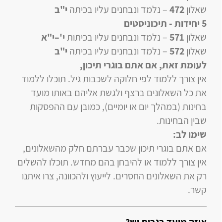
שאלון
472
–
נלמד ונבחנים עליו
בכיתה
י"ב
5 יחידות
- תיכוניסטים
שאלון
571
–
נלמד ונבחנים עליו
בכיתות
י'–י"א
שאלון
572
–
נלמד ונבחנים עליו
בכיתה
י"ב
לעומת זאת, אם אתם בוגרי תיכון
,
אין צורך ללמוד לפי חלוקה לשכבות גיל. תוכלו ללמוד
את כל השאלונים ברצף ולגשת אליהם באותו מועד
בחינות (במהלך יום או יומיים), כמובן עם ההפסקות
שבין הבחינות.
שימו לב:
אם אתם בוגרי תיכון שכבר עברתם חלק מהשאלונים,
אין צורך ללמוד או להיבחן בהם מחדש. תוכלו להשלים
רק את השאלונים החסרים. לייעוץ ולהכוונה, צרו איתנו
קשר.