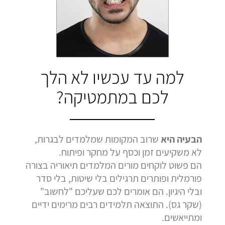
בהמלצה
בהמלצה
בהמלצה
Bar Shetrit
Hedva Mettoudi
Nimrod Rimmer
בגרות 4 יחידות
בגרות 3 יחידות
בגרות 3 יחידות
ציון 92
ציון 100
ציון 100
לחץ לצפייה
לחץ לצפייה
לחץ לצפייה
למה עד עכשיו לא הלך
בהמלצה
בהמלצה
בהמלצה
לכם במתמטיקה?
הבעיה היא
שרוב המקומות שמלמדים לבגרות,
לא משקיעים זמן וכסף על מחקר ופיתוח.
הם פשוט לוקחים מורים המלמדים תיאוריה בצורה
פורמלית ופותרים תרגילים בלי שיטות, בלי סדר
ובלי היגיון. הם אומרים לכם שעליכם "לחשוב"
(שקר גס). התוצאה תלמידים רבים מרימים ידיים
ומתייאשים.