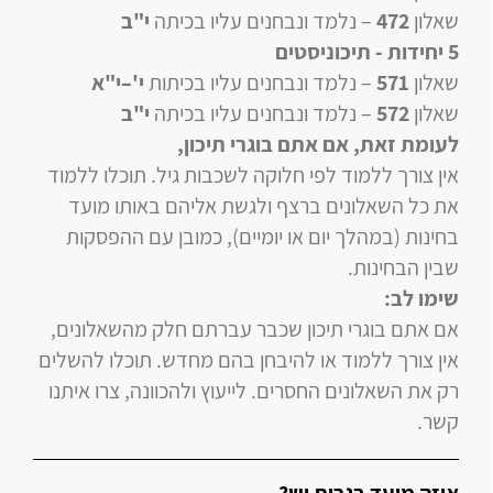
שאלון
472
–
נלמד ונבחנים עליו
בכיתה
י"ב
5 יחידות
- תיכוניסטים
שאלון
571
–
נלמד ונבחנים עליו
בכיתות
י'–י"א
שאלון
572
–
נלמד ונבחנים עליו
בכיתה
י"ב
לעומת זאת, אם אתם בוגרי תיכון
,
אין צורך ללמוד לפי חלוקה לשכבות גיל. תוכלו ללמוד
את כל השאלונים ברצף ולגשת אליהם באותו מועד
בחינות (במהלך יום או יומיים), כמובן עם ההפסקות
שבין הבחינות.
שימו לב:
אם אתם בוגרי תיכון שכבר עברתם חלק מהשאלונים,
אין צורך ללמוד או להיבחן בהם מחדש. תוכלו להשלים
רק את השאלונים החסרים. לייעוץ ולהכוונה, צרו איתנו
קשר.