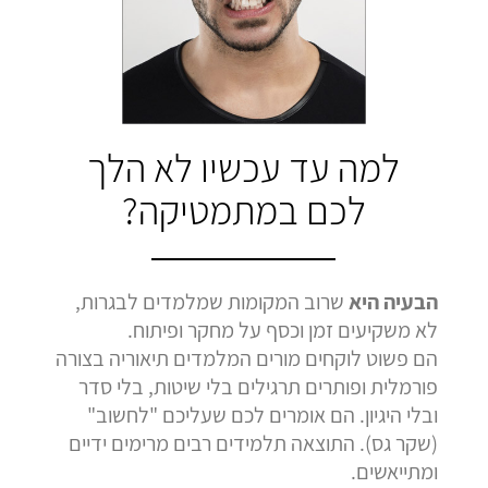
בהמלצה
בהמלצה
בהמלצה
Bar Shetrit
Hedva Mettoudi
Nimrod Rimmer
בגרות 4 יחידות
בגרות 3 יחידות
בגרות 3 יחידות
ציון 92
ציון 100
ציון 100
לחץ לצפייה
לחץ לצפייה
לחץ לצפייה
למה עד עכשיו לא הלך
בהמלצה
בהמלצה
בהמלצה
לכם במתמטיקה?
הבעיה היא
שרוב המקומות שמלמדים לבגרות,
לא משקיעים זמן וכסף על מחקר ופיתוח.
הם פשוט לוקחים מורים המלמדים תיאוריה בצורה
פורמלית ופותרים תרגילים בלי שיטות, בלי סדר
ובלי היגיון. הם אומרים לכם שעליכם "לחשוב"
(שקר גס). התוצאה תלמידים רבים מרימים ידיים
ומתייאשים.