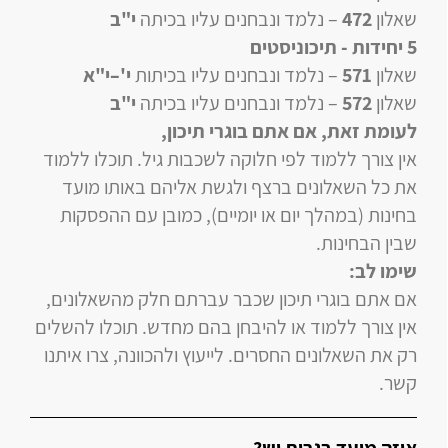
שאלון
472
–
נלמד ונבחנים עליו
בכיתה
י"ב
5 יחידות
- תיכוניסטים
שאלון
571
–
נלמד ונבחנים עליו
בכיתות
י'–י"א
שאלון
572
–
נלמד ונבחנים עליו
בכיתה
י"ב
לעומת זאת, אם אתם בוגרי תיכון
,
אין צורך ללמוד לפי חלוקה לשכבות גיל. תוכלו ללמוד
את כל השאלונים ברצף ולגשת אליהם באותו מועד
בחינות (במהלך יום או יומיים), כמובן עם ההפסקות
שבין הבחינות.
שימו לב:
אם אתם בוגרי תיכון שכבר עברתם חלק מהשאלונים,
אין צורך ללמוד או להיבחן בהם מחדש. תוכלו להשלים
רק את השאלונים החסרים. לייעוץ ולהכוונה, צרו איתנו
קשר.