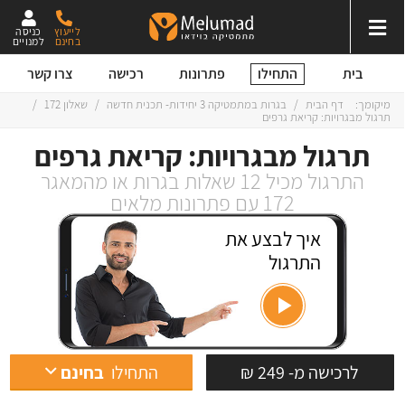
לייעוץ
כניסה
בחינם
למנויים
התחילו
בית
פתרונות
רכישה
צרו קשר
מיקומך:
דף הבית
/
בגרות במתמטיקה 3 יחידות- תכנית חדשה
/
שאלון 172
/
תרגול מבגרויות: קריאת גרפים
תרגול מבגרויות: קריאת גרפים
התרגול מכיל 12 שאלות בגרות או מהמאגר
172 עם פתרונות מלאים
איך לבצע את
התרגול
לרכישה מ- 249 ₪
התחילו
בחינם