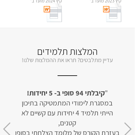
קיץ 2023 מועד ב'
קיץ 2024 מועד ב'
המלצות תלמידים
עדיין מתלבטים? תראו את ההמלצות שלנו!
יחידות
"
קיבלתי 94 סופי ב- 5 יחידות!
"
לב
ן של 50 בשאלון
במסגרת לימודי המתמטיקה בתיכון
האתר 
הייתי תלמיד 4 יחידות עם קשיים לא
ומו
חר 3 חודשי למידה קיבלתי 93
קטנים,
בעזרת הקורס של מלומד הצלחתי בסופו