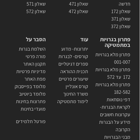
חדשה
שאלון 471
שאלון 571
שאלון 172
שאלון 472
שאלון 572
שאלון 371
שאלון 372
פתרון בגרויות
עוד
הסבר על
במתמטיקה
יתרונות- מדוע
השלמת בגרות
פתרון מלא בגרויות
קורסים- לבגרות
מורה פרטי
001-007
ספרים דגיטליים
תקנון האתר
פתרון מלא בגרויות
תכנית ההוראה
מדיניות פרטיות
172 עד 572
שיעורים פרטיים
מפת האתר
פתרון מלא בגרויות
קורס אונליין
מלומד בפייסבוק
182-582
משרד החינוך
מלומד ביוטיוב
דפי נוסחאות
לימוד מתמטיקה
פתרונות בחינות
לקראת הבגרות-
מועדי בחינות
עקרונות חשובים
פורטל תלמידים
מידע על הבגרות
הקרובה
מבני הבגרויות