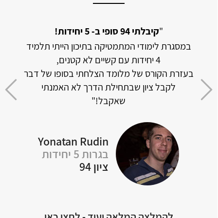
מתמטיקה אך
"
קיבלתי 94 סופי ב- 5 יחידות!
במסגרת לימודי המתמטיקה בתיכון הייתי תלמיד
האתר 
4 יחידות עם קשיים לא קטנים,
וכמו
בעזרת הקורס של מלומד הצלחתי בסופו של דבר
דה
לקבל ציון שבתחילת הדרך לא האמנתי
 לכל
שאקבל!"
Yonatan Rudin
Of
בגרות 5 יחידות
ציון 94
להמלצה המלאה ועוד - לחצו כאן