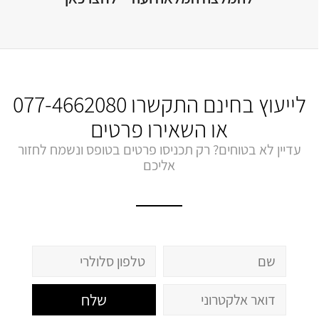
לייעוץ בחינם התקשרו
077-4662080
או השאירו פרטים
עדיין לא בטוחים? רק תכניסו פרטים בטופס ונשמח לחזור
אליכם
שלח