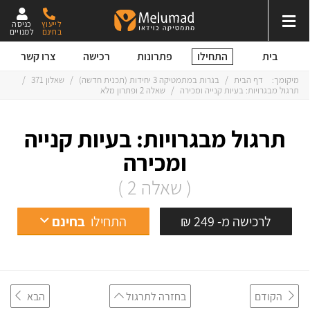
לייעוץ
כניסה
בחינם
למנויים
התחילו
בית
פתרונות
רכישה
צרו קשר
מיקומך:
דף הבית
/
בגרות במתמטיקה 3 יחידות (תכנית חדשה)
/
שאלון 371
/
תרגול מבגרויות: בעיות קנייה ומכירה
/
שאלה 2 ופתרון מלא
תרגול מבגרויות: בעיות קנייה
ומכירה
( שאלה 2 )
לרכישה מ- 249 ₪
התחילו
בחינם
הקודם
בחזרה לתרגול
הבא