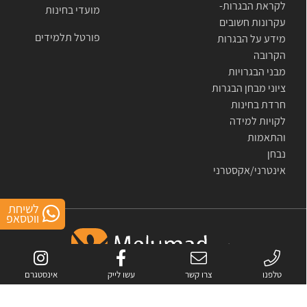
לקראת הבגרות-
מועדי בחינות
עקרונות חשובים
פורטל תלמידים
מידע על הבגרות
הקרובה
מבני הבגרויות
ציוני מבחן הבגרות
חרדת בחינות
לקויות למידה
והתאמות
נבחן
אינטרני/אקסטרני
לשיחת
ווטסאפ
טלפנו
צרו קשר
עשו לייק
אינסטגרם
אתר זה מוגן באמצעות reCAPTCHA.
מדיניות הפרטיות
ו-
התנאים
של Google.
כל
הזכויות שמורות לחברת מלומד- פתרונות לימוד מתקדמים בע"מ © 2007-2026
All rights reserved to melumad- advanced study solutions © 2007-2026