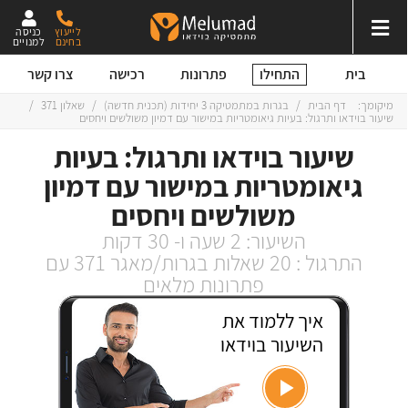
לייעוץ
כניסה
בחינם
למנויים
התחילו
בית
פתרונות
רכישה
צרו קשר
מיקומך:
דף הבית
/
בגרות במתמטיקה 3 יחידות (תכנית חדשה)
/
שאלון 371
/
שיעור בוידאו ותרגול: בעיות גיאומטריות במישור עם דמיון משולשים ויחסים
שיעור בוידאו ותרגול: בעיות
גיאומטריות במישור עם דמיון
משולשים ויחסים
השיעור: 2 שעה ו- 30 דקות
התרגול : 20 שאלות בגרות/מאגר 371 עם
פתרונות מלאים
איך ללמוד את
השיעור בוידאו