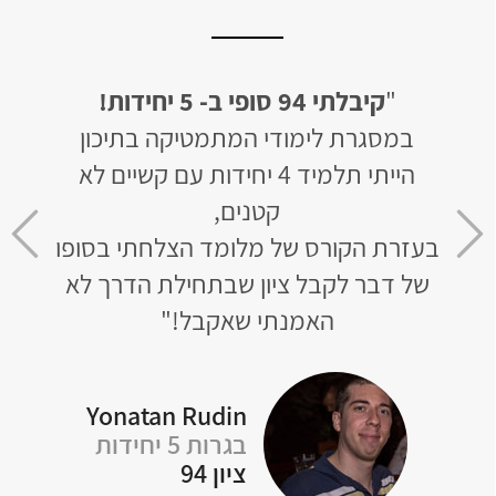
"
לבסוף קיבלתי 94 ב- 5 יחידות!
"
קיב
יכון
האתר בנוי בצורה מעולה, החומר מסודר
קשיים לא
ומובן וכמובן מקיף את כל הנושאים
וה
שצריך לבגרות.
אב
 בסופו
הצלחתי תוך חודש וחצי, לאחר ש-4 שנים
רך לא
לא נגעתי במתמטיקה, לפתור בגרויות
ברמת 5 יחידות!"
Rotem Naon
Yon
בגרות 5 יחידות
ציון 94