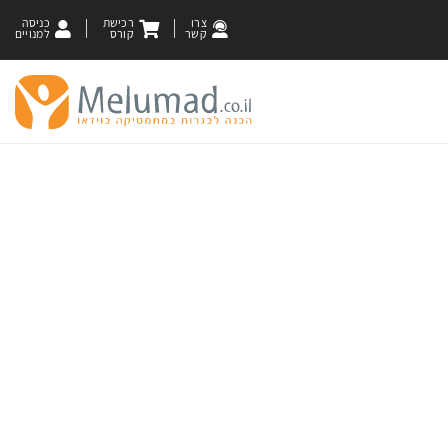
צרו
רכישת
כניסה
קשר
קורס
למנויים