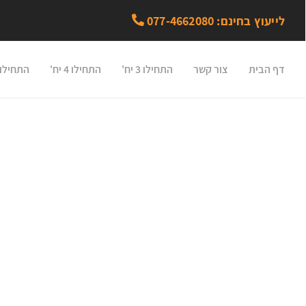
לייעוץ בחינם: 077-4662080
דף הבית
צור קשר
התחילו 3 יח'
התחילו 4 יח'
התחילו 5 יח