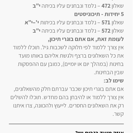
שאלון
472
–
נלמד ונבחנים עליו
בכיתה
י"ב
5 יחידות
- תיכוניסטים
שאלון
571
–
נלמד ונבחנים עליו
בכיתות
י'–י"א
שאלון
572
–
נלמד ונבחנים עליו
בכיתה
י"ב
לעומת זאת, אם אתם בוגרי תיכון
,
אין צורך ללמוד לפי חלוקה לשכבות גיל. תוכלו ללמוד
את כל השאלונים ברצף ולגשת אליהם באותו מועד
בחינות (במהלך יום או יומיים), כמובן עם ההפסקות
שבין הבחינות.
שימו לב:
אם אתם בוגרי תיכון שכבר עברתם חלק מהשאלונים,
אין צורך ללמוד או להיבחן בהם מחדש. תוכלו להשלים
רק את השאלונים החסרים. לייעוץ ולהכוונה, צרו איתנו
קשר.