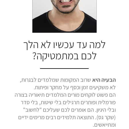
בהמלצה
בהמלצה
בהמלצה
Bar Shetrit
Hedva Mettoudi
Nimrod Rimmer
בגרות 4 יחידות
בגרות 3 יחידות
בגרות 3 יחידות
ציון 92
ציון 100
ציון 100
לחץ לצפייה
לחץ לצפייה
לחץ לצפייה
למה עד עכשיו לא הלך
בהמלצה
בהמלצה
בהמלצה
לכם במתמטיקה?
הבעיה היא
שרוב המקומות שמלמדים לבגרות,
לא משקיעים זמן וכסף על מחקר ופיתוח.
הם פשוט לוקחים מורים המלמדים תיאוריה בצורה
פורמלית ופותרים תרגילים בלי שיטות, בלי סדר
ובלי היגיון. הם אומרים לכם שעליכם "לחשוב"
(שקר גס). התוצאה תלמידים רבים מרימים ידיים
ומתייאשים.