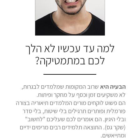
בהמלצה
בהמלצה
בהמלצה
Bar Shetrit
Hedva Mettoudi
Nimrod Rimmer
בגרות 4 יחידות
בגרות 3 יחידות
בגרות 3 יחידות
ציון 92
ציון 100
ציון 100
לחץ לצפייה
לחץ לצפייה
לחץ לצפייה
למה עד עכשיו לא הלך
בהמלצה
בהמלצה
בהמלצה
לכם במתמטיקה?
הבעיה היא
שרוב המקומות שמלמדים לבגרות,
לא משקיעים זמן וכסף על מחקר ופיתוח.
הם פשוט לוקחים מורים המלמדים תיאוריה בצורה
פורמלית ופותרים תרגילים בלי שיטות, בלי סדר
ובלי היגיון. הם אומרים לכם שעליכם "לחשוב"
(שקר גס). התוצאה תלמידים רבים מרימים ידיים
ומתייאשים.