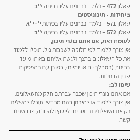
שאלון
472
–
נלמד ונבחנים עליו
בכיתה
י"ב
5 יחידות
- תיכוניסטים
שאלון
571
–
נלמד ונבחנים עליו
בכיתות
י'–י"א
שאלון
572
–
נלמד ונבחנים עליו
בכיתה
י"ב
לעומת זאת, אם אתם בוגרי תיכון
,
אין צורך ללמוד לפי חלוקה לשכבות גיל. תוכלו ללמוד
את כל השאלונים ברצף ולגשת אליהם באותו מועד
בחינות (במהלך יום או יומיים), כמובן עם ההפסקות
שבין הבחינות.
שימו לב:
אם אתם בוגרי תיכון שכבר עברתם חלק מהשאלונים,
אין צורך ללמוד או להיבחן בהם מחדש. תוכלו להשלים
רק את השאלונים החסרים. לייעוץ ולהכוונה, צרו איתנו
קשר.