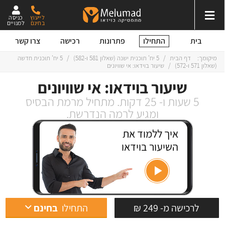
לייעוץ
כניסה
בחינם
למנויים
התחילו
בית
פתרונות
רכישה
צרו קשר
מיקומך:
דף הבית
/
5 יח' תוכנית ישנה
(
שאלון 581
ו-
582
)
/
5 יח' תוכנית חדשה
(
שאלון 571
ו-
572
)
/
שיעור בוידאו: אי שוויונים
שיעור בוידאו: אי שוויונים
5 שעות ו- 25 דקות. מתחיל מרמת הבסיס
ומגיע לרמה הנדרשת.
איך ללמוד את
השיעור בוידאו
לרכישה מ- 249 ₪
התחילו
בחינם