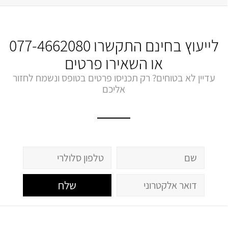
לייעוץ בחינם התקשרו
077-4662080
או השאירו פרטים
עדיין לא בטוחים? רק תכניסו פרטים בטופס ונשמח לחזור
אליכם
שלח