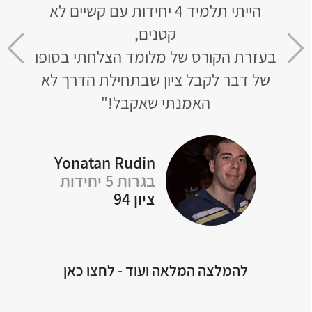
ם לא
ומובן וכמובן מקיף את כל הנושאים
והדב
שצריך לבגרות.
אבל
סופו
הצלחתי תוך חודש וחצי, לאחר ש-4 שנים
שא
 לא
לא נגעתי במתמטיקה, לפתור בגרויות
ברמת 5 יחידות!"
Rotem Naon
Y
בגרות 5 יחידות
ציון 94
להמלצה המלאה ועוד - לחצו כאן