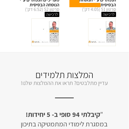
הבסיסית
הנוסחה הבסיסית
סרטון 51 (4:05 דק')
סרטון 52 (6:52 דק')
לרכישה
לרכישה
המלצות תלמידים
עדיין מתלבטים? תראו את ההמלצות שלנו!
"
לבסוף קיבלתי 94 ב- 5 יחידות!
"
קיבלתי 95 ב
ון
האתר בנוי בצורה מעולה, החומר מסודר