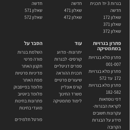
בגרות 3 יח׳ תכנית
חדשה
חדשה
חדשה
שאלון 471
שאלון 571
שאלון 172
שאלון 472
שאלון 572
שאלון 371
שאלון 372
פתרון בגרויות
עוד
הסבר על
במתמטיקה
יתרונות- מדוע
השלמת בגרות
פתרון מלא בגרויות
קורסים- לבגרות
מורה פרטי
001-007
ספרים דגיטליים
תקנון האתר
פתרון מלא בגרויות
תכנית ההוראה
מדיניות פרטיות
172 עד 572
שיעורים פרטיים
מפת האתר
פתרון מלא בגרויות
קורס אונליין
מלומד בפייסבוק
182-582
משרד החינוך
מלומד ביוטיוב
דפי נוסחאות
לימוד מתמטיקה
פתרונות בחינות
לקראת הבגרות-
מועדי בחינות
עקרונות חשובים
פורטל תלמידים
מידע על הבגרות
הקרובה