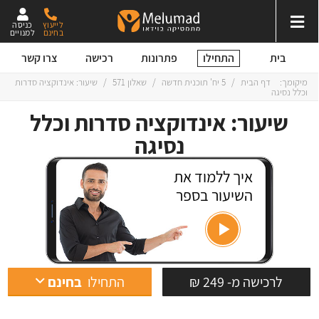
לייעוץ
כניסה
בחינם
למנויים
התחילו
בית
פתרונות
רכישה
צרו קשר
מיקומך:
דף הבית
/
5 יח' תוכנית חדשה
/
שאלון 571
/
שיעור: אינדוקציה סדרות
וכלל נסיגה
שיעור: אינדוקציה סדרות וכלל
נסיגה
איך ללמוד את
השיעור בספר
לרכישה מ- 249 ₪
התחילו
בחינם