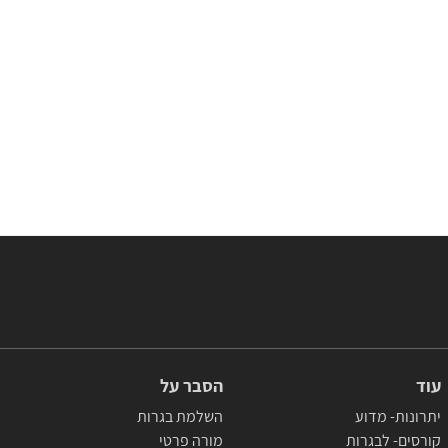
עוד
הסבר על
יתרונות- מדוע
השלמת בגרות
קורסים- לבגרות
מורה פרטי