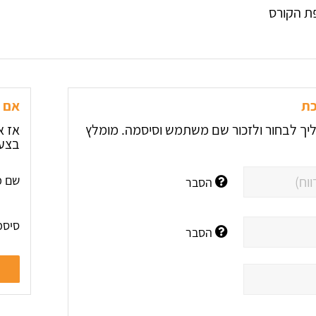
ת הקורס
כת
אם ה
יך לבחור ולזכור שם משתמש וסיסמה. מומלץ
אז א
בצע 
שם מ
הסבר
סיסמ
הסבר