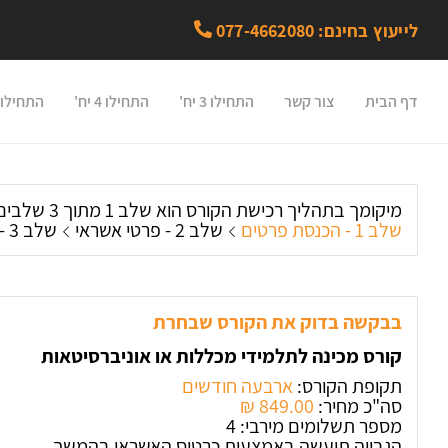
לייעוץ בחינם: 077-4662080
דף הבית
צור קשר
התחילו 3 יח'
התחילו 4 יח'
התחילו 5 יח'
מיקומך בתהליך רכישת הקורס הוא שלב 1 מתוך 3 שלבים:
שלב 1 - הכנסת פרטים
שלב 2 - פרטי אשראי
שלב 3 - חשבונית מס
בבקשה בדוק את הקורס שבחרת
קורס מכינה לתלמידי מכללות או אוניברסיטאות
תקופת הקורס:
ארבעה חודשים
סה"כ מחיר:
849.00 ‏₪
מספר תשלומים מירבי: 4
הגבייה תיעשה באמצעות כרטיס האשראי בהמשך.