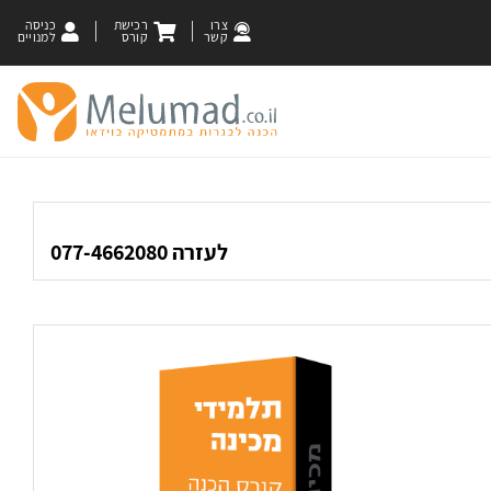
צרו
רכישת
כניסה
קשר
קורס
למנויים
לעזרה 077-4662080