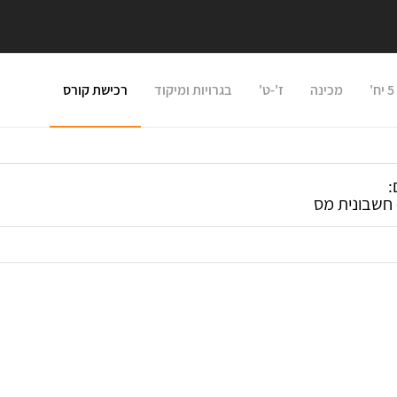
מכינה
ז'-ט'
בגרויות ומיקוד
רכישת קורס