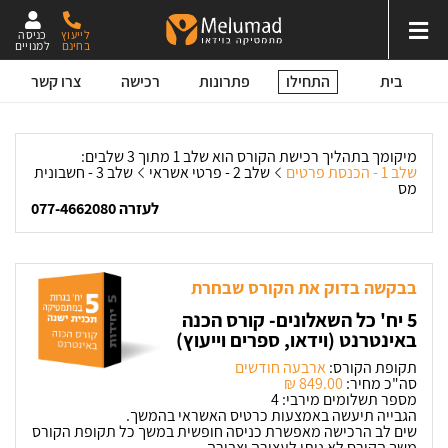
לייעוץ
כניסה
בחינם
למנויים
התחילו
בית
פתרונות
רכישה
צרו קשר
מיקומך בתהליך רכישת הקורס הוא שלב 1 מתוך 3 שלבים:
שלב 1 - הכנסת פרטים
שלב 2 - פרטי אשראי
שלב 3 - חשבונית
מס
לעזרה 077-4662080
בבקשה בדוק את הקורס שבחרת
5 יח' כל השאלונים- קורס הכנה
באינטרנט (וידאו, ספרים וייעוץ)
תקופת הקורס:
ארבעה חודשים
סה"כ מחיר:
849.00 ‏₪
מספר תשלומים מירבי: 4
הגבייה תיעשה באמצעות כרטיס האשראי בהמשך.
שים לב הרכישה מאפשרת כניסה חופשית במשך כל תקופת הקורס
משך הקורס לא ניתן לעצירה וצבירה.