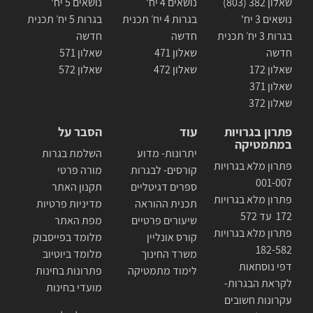
שאלון 382 (803)
נושאים 4 יח'
נושאים 5 יח'
נושאים 3 יח'
בגרות 4 יח׳ תכנית
בגרות 5 יח׳ תכנית
בגרות 3 יח׳ תכנית
חדשה
חדשה
חדשה
שאלון 471
שאלון 571
שאלון 172
שאלון 472
שאלון 572
שאלון 371
שאלון 372
פתרון בגרויות
עוד
הסבר על
במתמטיקה
יתרונות- מדוע
השלמת בגרות
פתרון מלא בגרויות
קורסים- לבגרות
מורה פרטי
001-007
ספרים דגיטליים
תקנון האתר
פתרון מלא בגרויות
תכנית ההוראה
מדיניות פרטיות
172 עד 572
שיעורים פרטיים
מפת האתר
פתרון מלא בגרויות
קורס אונליין
מלומד בפייסבוק
182-582
משרד החינוך
מלומד ביוטיוב
דפי נוסחאות
לימוד מתמטיקה
פתרונות בחינות
לקראת הבגרות-
מועדי בחינות
עקרונות חשובים