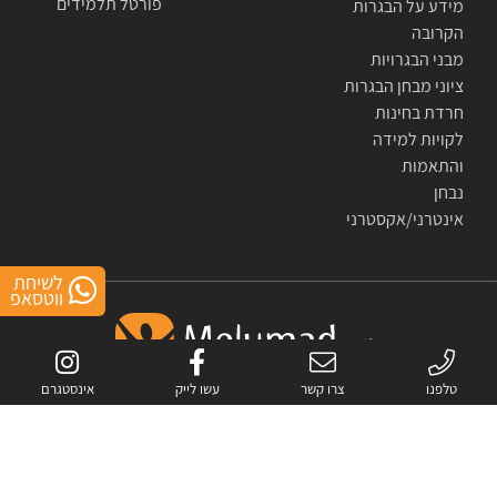
פורטל תלמידים
מידע על הבגרות
הקרובה
מבני הבגרויות
ציוני מבחן הבגרות
חרדת בחינות
לקויות למידה
והתאמות
נבחן
אינטרני/אקסטרני
לשיחת
ווטסאפ
טלפנו
צרו קשר
עשו לייק
אינסטגרם
אתר זה מוגן באמצעות reCAPTCHA.
מדיניות הפרטיות
ו-
התנאים
של Google.
כל הזכויות שמורות לחברת מלומד- פתרונות לימוד מתקדמים בע"מ © 2007-2026
All rights reserved to melumad- advanced study solutions © 2007-2026