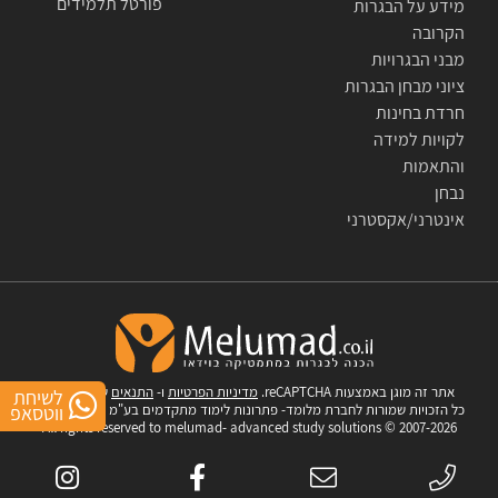
פורטל תלמידים
מידע על הבגרות
הקרובה
מבני הבגרויות
ציוני מבחן הבגרות
חרדת בחינות
לקויות למידה
והתאמות
נבחן
אינטרני/אקסטרני
אתר זה מוגן באמצעות reCAPTCHA.
מדיניות הפרטיות
ו-
התנאים
של Google.
לשיחת
כל הזכויות שמורות לחברת מלומד- פתרונות לימוד מתקדמים בע"מ © 2007-2026
ווטסאפ
All rights reserved to melumad- advanced study solutions © 2007-2026