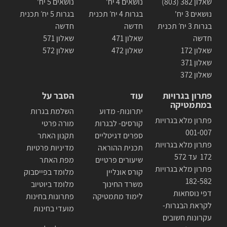
שאלון 382 (803)
נושאים 4 יח'
נושאים 5 יח'
נושאים 3 יח'
בגרות 4 יח׳ תכנית
בגרות 5 יח׳ תכנית
בגרות 3 יח׳ תכנית
חדשה
חדשה
חדשה
שאלון 471
שאלון 571
שאלון 172
שאלון 472
שאלון 572
שאלון 371
שאלון 372
פתרון בגרויות
עוד
הסבר על
במתמטיקה
יתרונות- מדוע
השלמת בגרות
פתרון מלא בגרויות
קורסים- לבגרות
מורה פרטי
001-007
ספרים דגיטליים
תקנון האתר
פתרון מלא בגרויות
תכנית ההוראה
מדיניות פרטיות
172 עד 572
שיעורים פרטיים
מפת האתר
פתרון מלא בגרויות
קורס אונליין
מלומד בפייסבוק
182-582
משרד החינוך
מלומד ביוטיוב
דפי נוסחאות
לימוד מתמטיקה
פתרונות בחינות
לקראת הבגרות-
מועדי בחינות
עקרונות חשובים