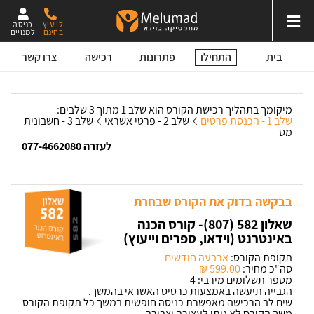
לייעוץ
כניסה
בחינם
למנויים
התחילו
בית
פתרונות
רכישה
צרו קשר
מיקומך בתהליך רכישת הקורס הוא שלב 1 מתוך 3 שלבים:
שלב 1 - הכנסת פרטים
שלב 2 - פרטי אשראי
שלב 3 - חשבונית
מס
לעזרה 077-4662080
בבקשה בדוק את הקורס שבחרת
שאלון 582 (807)- קורס הכנה
באינטרנט (וידאו, ספרים וייעוץ)
תקופת הקורס:
ארבעה חודשים
סה"כ מחיר:
599.00 ‏₪
מספר תשלומים מירבי: 4
הגבייה תיעשה באמצעות כרטיס האשראי בהמשך.
שים לב הרכישה מאפשרת כניסה חופשית במשך כל תקופת הקורס
משך הקורס לא ניתן לעצירה וצבירה.