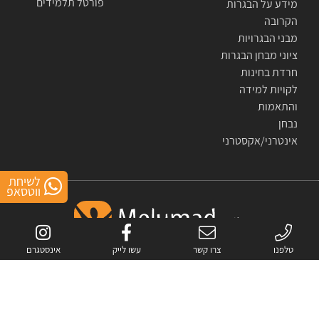
פורטל תלמידים
מידע על הבגרות
הקרובה
מבני הבגרויות
ציוני מבחן הבגרות
חרדת בחינות
לקויות למידה
והתאמות
נבחן
אינטרני/אקסטרני
לשיחת
ווטסאפ
טלפנו
צרו קשר
עשו לייק
אינסטגרם
אתר זה מוגן באמצעות reCAPTCHA.
מדיניות הפרטיות
ו-
התנאים
של Google.
כל הזכויות שמורות לחברת מלומד- פתרונות לימוד מתקדמים בע"מ © 2007-2026
All rights reserved to melumad- advanced study solutions © 2007-2026