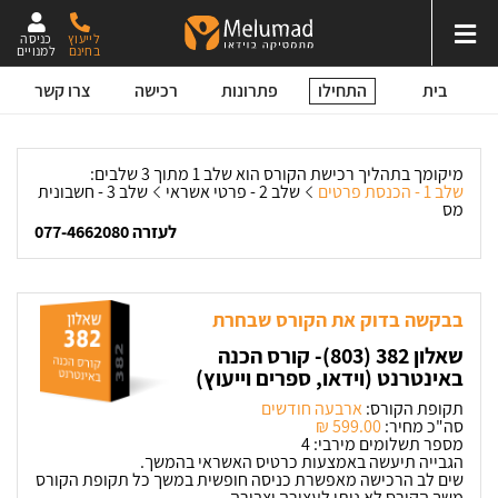
לייעוץ
כניסה
בחינם
למנויים
התחילו
בית
פתרונות
רכישה
צרו קשר
מיקומך בתהליך רכישת הקורס הוא שלב 1 מתוך 3 שלבים:
שלב 1 - הכנסת פרטים
שלב 2 - פרטי אשראי
שלב 3 - חשבונית
מס
לעזרה 077-4662080
בבקשה בדוק את הקורס שבחרת
שאלון 382 (803)- קורס הכנה
באינטרנט (וידאו, ספרים וייעוץ)
תקופת הקורס:
ארבעה חודשים
סה"כ מחיר:
599.00 ‏₪
מספר תשלומים מירבי: 4
הגבייה תיעשה באמצעות כרטיס האשראי בהמשך.
שים לב הרכישה מאפשרת כניסה חופשית במשך כל תקופת הקורס
משך הקורס לא ניתן לעצירה וצבירה.