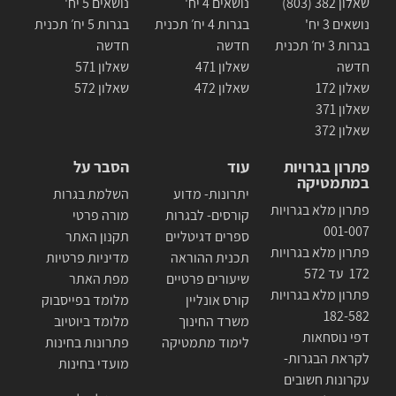
שאלון 382 (803)
נושאים 4 יח'
נושאים 5 יח'
נושאים 3 יח'
בגרות 4 יח׳ תכנית
בגרות 5 יח׳ תכנית
בגרות 3 יח׳ תכנית
חדשה
חדשה
חדשה
שאלון 471
שאלון 571
שאלון 172
שאלון 472
שאלון 572
שאלון 371
שאלון 372
פתרון בגרויות
עוד
הסבר על
במתמטיקה
יתרונות- מדוע
השלמת בגרות
פתרון מלא בגרויות
קורסים- לבגרות
מורה פרטי
001-007
ספרים דגיטליים
תקנון האתר
פתרון מלא בגרויות
תכנית ההוראה
מדיניות פרטיות
172 עד 572
שיעורים פרטיים
מפת האתר
פתרון מלא בגרויות
קורס אונליין
מלומד בפייסבוק
182-582
משרד החינוך
מלומד ביוטיוב
דפי נוסחאות
לימוד מתמטיקה
פתרונות בחינות
לקראת הבגרות-
מועדי בחינות
עקרונות חשובים