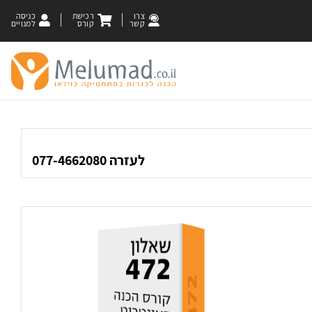
צרו
רכישת
כניסה
קשר
קורס
למנויים
לעזרה 077-4662080