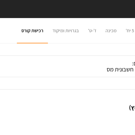
מכינה
ז'-ט'
בגרויות ומיקוד
רכישת קורס