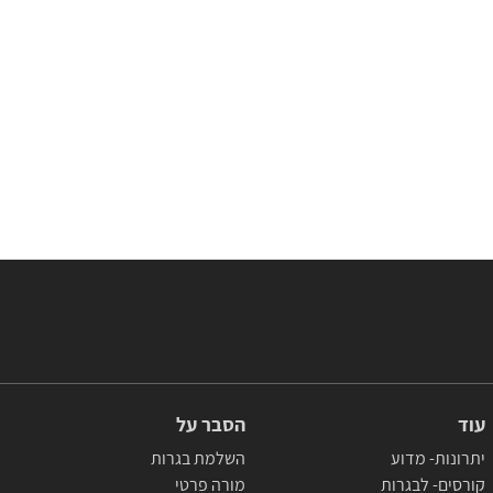
עוד
הסבר על
יתרונות- מדוע
השלמת בגרות
קורסים- לבגרות
מורה פרטי