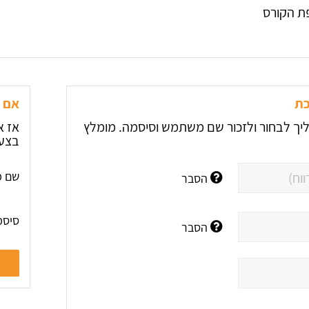
ת הקורס
כת
אם ה
יך לבחור ולזכור שם משתמש וסיסמה. מומלץ
אז א
בצע 
שם מ
הסבר
סיסמ
הסבר