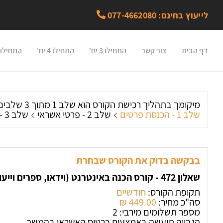
לייעוץ בחינם: 077-4662080
דף הבית
צור קשר
התחילו 3 יח'
התחילו 4 יח'
התחילו 5 יח'
מיקומך בתהליך רכישת הקורס הוא שלב 1 מתוך 3 שלבים:
שלב 1 - הכנסת פרטים
שלב 2 - פרטי אשראי
שלב 3 - חשבונית מס
בבקשה בדוק את הקורס שבחרת
שאלון 472 - קורס הכנה באינטרנט (וידאו, ספרים וייעוץ)
תקופת הקורס:
חודשיים
סה"כ מחיר:
449.00 ‏₪
מספר תשלומים מירבי: 2
הגבייה תיעשה באמצעות כרטיס האשראי בהמשך.