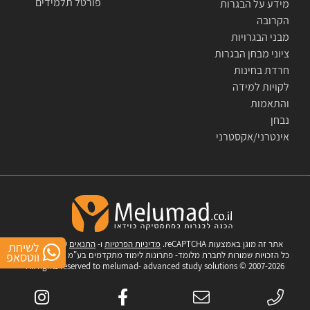
פורטל תלמידים
מידע על הבגרות
הקרובה
מבני הבגרויות
ציוני מבחן הבגרות
חרדת בחינות
לקויות למידה
והתאמות
נבחן
אינטרני/אקסטרני
אתר זה מוגן באמצעות reCAPTCHA.
מדיניות הפרטיות
ו-
התנאים
של Google.
לשיחת
כל הזכויות שמורות לחברת מלומד- פתרונות לימוד מתקדמים בע"מ © 2007-2026
ווטסאפ
All rights reserved to melumad- advanced study solutions © 2007-2026