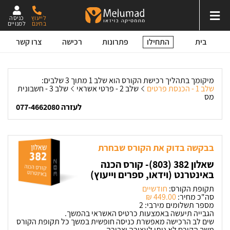
לייעוץ
כניסה
בחינם
למנויים
התחילו
בית
פתרונות
רכישה
צרו קשר
מיקומך בתהליך רכישת הקורס הוא שלב 1 מתוך 3 שלבים:
שלב 1 - הכנסת פרטים
שלב 2 - פרטי אשראי
שלב 3 - חשבונית
מס
לעזרה 077-4662080
בבקשה בדוק את הקורס שבחרת
שאלון 382 (803)- קורס הכנה
באינטרנט (וידאו, ספרים וייעוץ)
תקופת הקורס:
חודשיים
סה"כ מחיר:
449.00 ‏₪
מספר תשלומים מירבי: 2
הגבייה תיעשה באמצעות כרטיס האשראי בהמשך.
שים לב הרכישה מאפשרת כניסה חופשית במשך כל תקופת הקורס
משך הקורס לא ניתן לעצירה וצבירה.