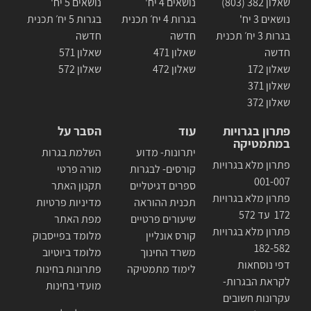
שאלון 382 (803)
נושאים 4 יח'
נושאים 5 יח'
נושאים 3 יח'
בגרות 4 יח׳ תכנית
בגרות 5 יח׳ תכנית
בגרות 3 יח׳ תכנית
חדשה
חדשה
חדשה
שאלון 471
שאלון 571
שאלון 172
שאלון 472
שאלון 572
שאלון 371
שאלון 372
פתרון בגרויות
עוד
הסבר על
במתמטיקה
יתרונות- מדוע
השלמת בגרות
פתרון מלא בגרויות
קורסים- לבגרות
מורה פרטי
001-007
ספרים דגיטליים
תקנון האתר
פתרון מלא בגרויות
תכנית ההוראה
מדיניות פרטיות
172 עד 572
שיעורים פרטיים
מפת האתר
פתרון מלא בגרויות
קורס אונליין
מלומד בפייסבוק
182-582
משרד החינוך
מלומד ביוטיוב
דפי נוסחאות
לימוד מתמטיקה
פתרונות בחינות
לקראת הבגרות-
מועדי בחינות
עקרונות חשובים