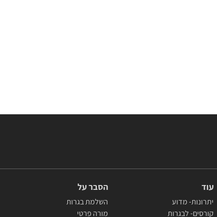
עוד
הסבר על
יתרונות- מדוע
השלמת בגרות
קורסים- לבגרות
מורה פרטי