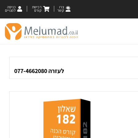
צרו
רכישת
כניסה
קשר
קורס
למנויים
לעזרה 077-4662080