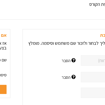
ת הקורס
כת
אם ה
יך לבחור ולזכור שם משתמש וסיסמה. מומלץ
אז א
בצע 
שם מ
הסבר
סיסמ
הסבר