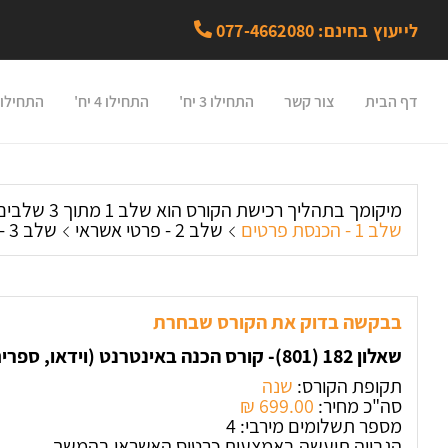
לייעוץ בחינם: 077-4662080
דף הבית
צור קשר
התחילו 3 יח'
התחילו 4 יח'
התחילו 5 יח'
מיקומך בתהליך רכישת הקורס הוא שלב 1 מתוך 3 שלבים:
שלב 1 - הכנסת פרטים
שלב 2 - פרטי אשראי
שלב 3 - חשבונית מס
בבקשה בדוק את הקורס שבחרת
שאלון 182 (801)- קורס הכנה באינטרנט (וידאו, ספרים וייעוץ)
תקופת הקורס:
שנה
סה"כ מחיר:
699.00 ‏₪
מספר תשלומים מירבי: 4
הגבייה תיעשה באמצעות כרטיס האשראי בהמשך.