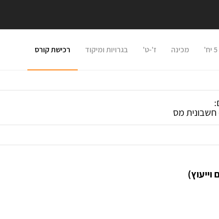
מכינה
ז'-ט'
בגרויות ומיקוד
רכישת קורס