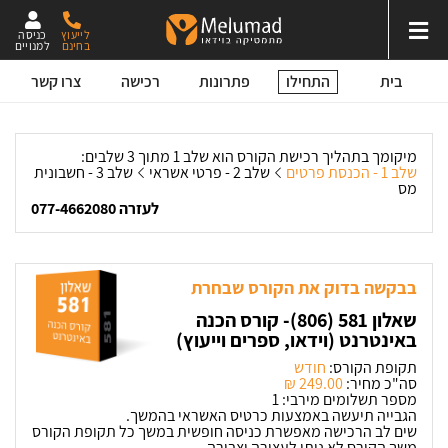
לייעוץ
כניסה
בחינם
למנויים
התחילו
בית
פתרונות
רכישה
צרו קשר
מיקומך בתהליך רכישת הקורס הוא שלב 1 מתוך 3 שלבים:
שלב 1 - הכנסת פרטים
שלב 2 - פרטי אשראי
שלב 3 - חשבונית
מס
לעזרה 077-4662080
בבקשה בדוק את הקורס שבחרת
שאלון 581 (806)- קורס הכנה
באינטרנט (וידאו, ספרים וייעוץ)
תקופת הקורס:
חודש
סה"כ מחיר:
249.00 ‏₪
מספר תשלומים מירבי: 1
הגבייה תיעשה באמצעות כרטיס האשראי בהמשך.
שים לב הרכישה מאפשרת כניסה חופשית במשך כל תקופת הקורס
משך הקורס לא ניתן לעצירה וצבירה.