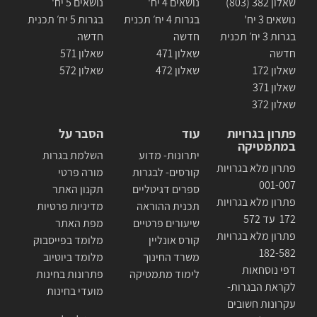
שאלון 382 (803)
נושאים 4 יח'
נושאים 5 יח'
נושאים 3 יח'
בגרות 4 יח׳ תכנית
בגרות 5 יח׳ תכנית
בגרות 3 יח׳ תכנית
חדשה
חדשה
חדשה
שאלון 471
שאלון 571
שאלון 172
שאלון 472
שאלון 572
שאלון 371
שאלון 372
פתרון בגרויות
עוד
הסבר על
במתמטיקה
יתרונות- מדוע
השלמת בגרות
פתרון מלא בגרויות
קורסים- לבגרות
מורה פרטי
001-007
ספרים דגיטליים
תקנון האתר
פתרון מלא בגרויות
תכנית ההוראה
מדיניות פרטיות
172 עד 572
שיעורים פרטיים
מפת האתר
פתרון מלא בגרויות
קורס אונליין
מלומד בפייסבוק
182-582
משרד החינוך
מלומד ביוטיוב
דפי נוסחאות
לימוד מתמטיקה
פתרונות בחינות
לקראת הבגרות-
מועדי בחינות
עקרונות חשובים