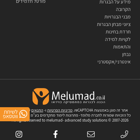
פורטל תלמידים
מידע על הבגרות
הקרובה
מבני הבגרויות
ציוני מבחן הבגרות
חרדת בחינות
לקויות למידה
והתאמות
נבחן
אינטרני/אקסטרני
אתר זה מוגן באמצעות reCAPTCHA.
מדיניות הפרטיות
ו-
התנאים
של Google.
לשיחת
כל הזכויות שמורות לחברת מלומד- פתרונות לימוד מתקדמים בע"מ © 2007-2026
ווטסאפ
All rights reserved to melumad- advanced study solutions © 2007-2026