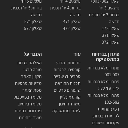
שאלון 382 (803)
נושאים 4 יח'
נושאים 5 יח'
נושאים 3 יח'
בגרות 4 יח׳ תכנית
בגרות 5 יח׳ תכנית
בגרות 3 יח׳ תכנית
חדשה
חדשה
חדשה
שאלון 471
שאלון 571
שאלון 172
שאלון 472
שאלון 572
שאלון 371
שאלון 372
פתרון בגרויות
עוד
הסבר על
במתמטיקה
יתרונות- מדוע
השלמת בגרות
פתרון מלא בגרויות
קורסים- לבגרות
מורה פרטי
001-007
ספרים דגיטליים
תקנון האתר
פתרון מלא בגרויות
תכנית ההוראה
מדיניות פרטיות
172 עד 572
שיעורים פרטיים
מפת האתר
פתרון מלא בגרויות
קורס אונליין
מלומד בפייסבוק
182-582
משרד החינוך
מלומד ביוטיוב
דפי נוסחאות
לימוד מתמטיקה
פתרונות בחינות
לקראת הבגרות-
מועדי בחינות
עקרונות חשובים