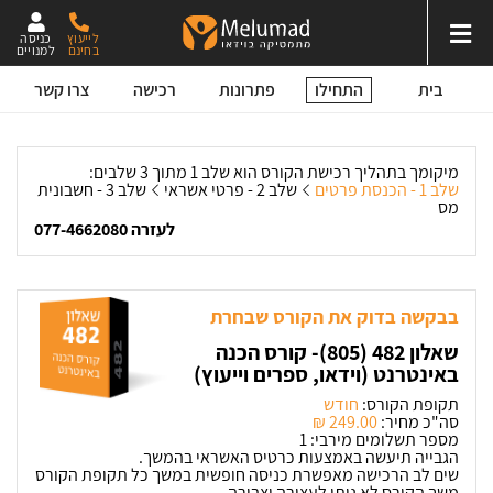
לייעוץ
כניסה
בחינם
למנויים
התחילו
בית
פתרונות
רכישה
צרו קשר
מיקומך בתהליך רכישת הקורס הוא שלב 1 מתוך 3 שלבים:
שלב 1 - הכנסת פרטים
שלב 2 - פרטי אשראי
שלב 3 - חשבונית
מס
לעזרה 077-4662080
בבקשה בדוק את הקורס שבחרת
שאלון 482 (805)- קורס הכנה
באינטרנט (וידאו, ספרים וייעוץ)
תקופת הקורס:
חודש
סה"כ מחיר:
249.00 ‏₪
מספר תשלומים מירבי: 1
הגבייה תיעשה באמצעות כרטיס האשראי בהמשך.
שים לב הרכישה מאפשרת כניסה חופשית במשך כל תקופת הקורס
משך הקורס לא ניתן לעצירה וצבירה.