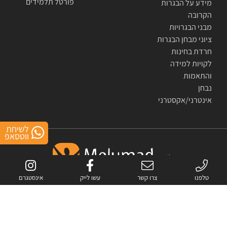
פורטל תלמידים
מידע על הבגרות
הקרובה
מבני הבגרויות
ציוני מבחן הבגרות
חרדת בחינות
לקויות למידה
והתאמות
נבחן
אינטרני/אקסטרני
לשיחת
ווטסאפ
טלפנו
צרו קשר
עשו לייק
אינסטגרם
אתר זה מוגן באמצעות reCAPTCHA.
מדיניות הפרטיות
ו-
התנאים
של Google.
כל הזכויות שמורות לחברת מלומד- פתרונות לימוד מתקדמים בע"מ © 2007-2026
All rights reserved to melumad- advanced study solutions © 2007-2026