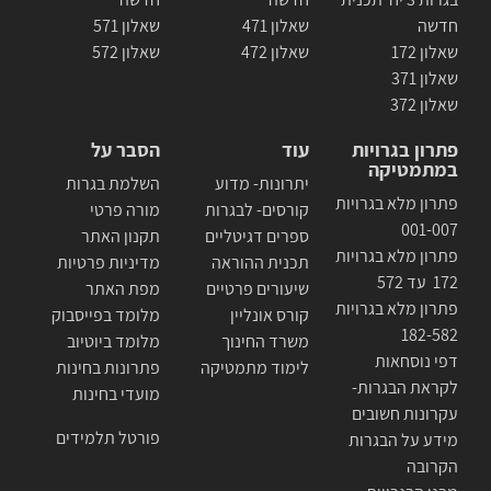
חדשה
שאלון 471
שאלון 571
שאלון 172
שאלון 472
שאלון 572
שאלון 371
שאלון 372
פתרון בגרויות
עוד
הסבר על
במתמטיקה
יתרונות- מדוע
השלמת בגרות
פתרון מלא בגרויות
קורסים- לבגרות
מורה פרטי
001-007
ספרים דגיטליים
תקנון האתר
פתרון מלא בגרויות
תכנית ההוראה
מדיניות פרטיות
172 עד 572
שיעורים פרטיים
מפת האתר
פתרון מלא בגרויות
קורס אונליין
מלומד בפייסבוק
182-582
משרד החינוך
מלומד ביוטיוב
דפי נוסחאות
לימוד מתמטיקה
פתרונות בחינות
לקראת הבגרות-
מועדי בחינות
עקרונות חשובים
פורטל תלמידים
מידע על הבגרות
הקרובה