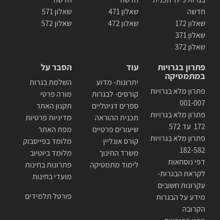
חדשה
שאלון 471
שאלון 571
שאלון 172
שאלון 472
שאלון 572
שאלון 371
שאלון 372
פתרון בגרויות
עוד
הסבר על
במתמטיקה
יתרונות- מדוע
השלמת בגרות
פתרון מלא בגרויות
קורסים- לבגרות
מורה פרטי
001-007
ספרים דגיטליים
תקנון האתר
פתרון מלא בגרויות
תכנית ההוראה
מדיניות פרטיות
172 עד 572
שיעורים פרטיים
מפת האתר
פתרון מלא בגרויות
קורס אונליין
מלומד בפייסבוק
182-582
משרד החינוך
מלומד ביוטיוב
דפי נוסחאות
לימוד מתמטיקה
פתרונות בחינות
לקראת הבגרות-
מועדי בחינות
עקרונות חשובים
פורטל תלמידים
מידע על הבגרות
הקרובה