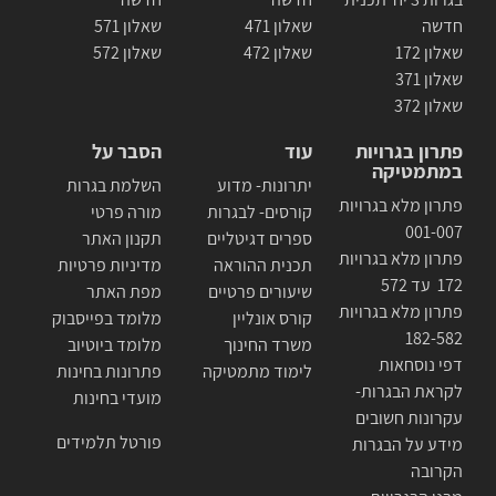
חדשה
שאלון 471
שאלון 571
שאלון 172
שאלון 472
שאלון 572
שאלון 371
שאלון 372
פתרון בגרויות
עוד
הסבר על
במתמטיקה
יתרונות- מדוע
השלמת בגרות
פתרון מלא בגרויות
קורסים- לבגרות
מורה פרטי
001-007
ספרים דגיטליים
תקנון האתר
פתרון מלא בגרויות
תכנית ההוראה
מדיניות פרטיות
172 עד 572
שיעורים פרטיים
מפת האתר
פתרון מלא בגרויות
קורס אונליין
מלומד בפייסבוק
182-582
משרד החינוך
מלומד ביוטיוב
דפי נוסחאות
לימוד מתמטיקה
פתרונות בחינות
לקראת הבגרות-
מועדי בחינות
עקרונות חשובים
פורטל תלמידים
מידע על הבגרות
הקרובה