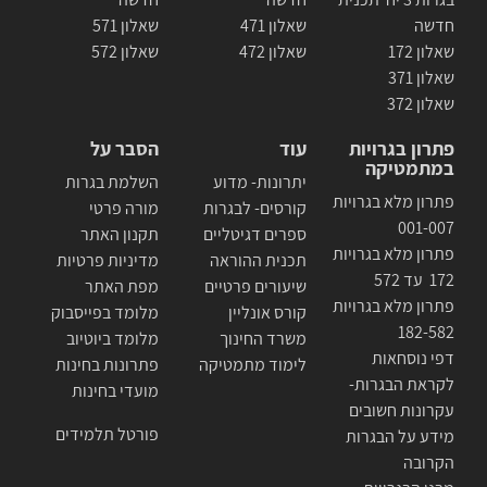
חדשה
שאלון 471
שאלון 571
שאלון 172
שאלון 472
שאלון 572
שאלון 371
שאלון 372
פתרון בגרויות
עוד
הסבר על
במתמטיקה
יתרונות- מדוע
השלמת בגרות
פתרון מלא בגרויות
קורסים- לבגרות
מורה פרטי
001-007
ספרים דגיטליים
תקנון האתר
פתרון מלא בגרויות
תכנית ההוראה
מדיניות פרטיות
172 עד 572
שיעורים פרטיים
מפת האתר
פתרון מלא בגרויות
קורס אונליין
מלומד בפייסבוק
182-582
משרד החינוך
מלומד ביוטיוב
דפי נוסחאות
לימוד מתמטיקה
פתרונות בחינות
לקראת הבגרות-
מועדי בחינות
עקרונות חשובים
פורטל תלמידים
מידע על הבגרות
הקרובה