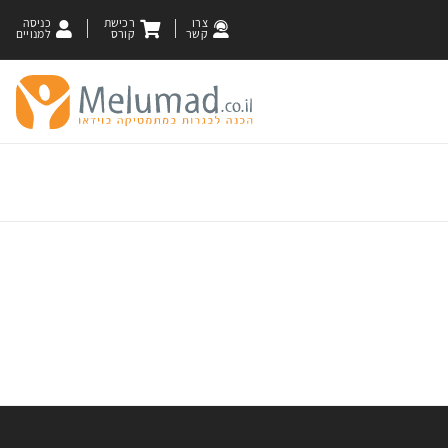
צרו
רכישת
כניסה
קשר
קורס
למנויים